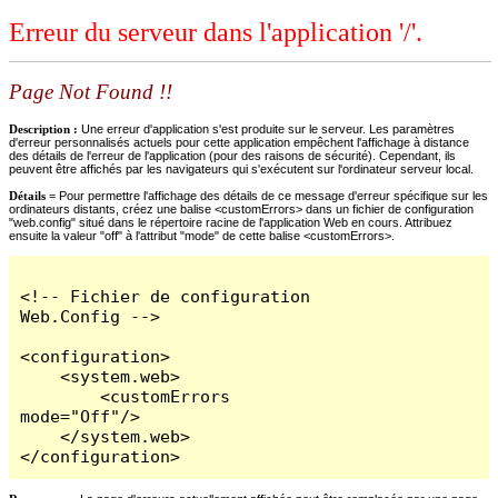
Erreur du serveur dans l'application '/'.
Page Not Found !!
Description :
Une erreur d'application s'est produite sur le serveur. Les paramètres
d'erreur personnalisés actuels pour cette application empêchent l'affichage à distance
des détails de l'erreur de l'application (pour des raisons de sécurité). Cependant, ils
peuvent être affichés par les navigateurs qui s'exécutent sur l'ordinateur serveur local.
Détails =
Pour permettre l'affichage des détails de ce message d'erreur spécifique sur les
ordinateurs distants, créez une balise <customErrors> dans un fichier de configuration
"web.config" situé dans le répertoire racine de l'application Web en cours. Attribuez
ensuite la valeur "off" à l'attribut "mode" de cette balise <customErrors>.
<!-- Fichier de configuration 
Web.Config -->

<configuration>

    <system.web>

        <customErrors 
mode="Off"/>

    </system.web>

</configuration>