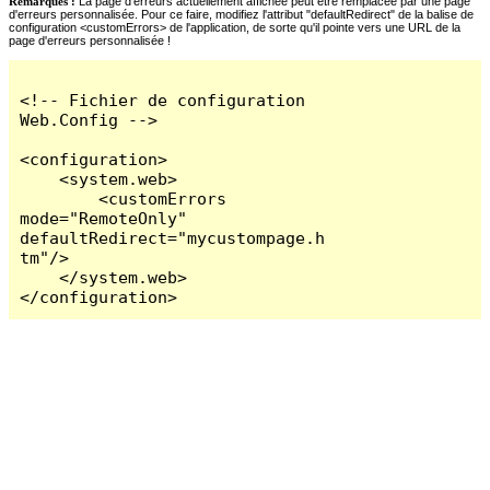
Remarques :
La page d'erreurs actuellement affichée peut être remplacée par une page
d'erreurs personnalisée. Pour ce faire, modifiez l'attribut "defaultRedirect" de la balise de
configuration <customErrors> de l'application, de sorte qu'il pointe vers une URL de la
page d'erreurs personnalisée !
<!-- Fichier de configuration 
Web.Config -->

<configuration>

    <system.web>

        <customErrors 
mode="RemoteOnly" 
defaultRedirect="mycustompage.h
tm"/>

    </system.web>

</configuration>