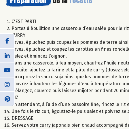
C'EST PARTI
Portez à ébullition une casserole d’eau salée pour le ri
CURRY
Lavez, épluchez puis coupez les pommes de terre ains
Lavez, épluchez et coupez les carottes en fines rondell
Pelez et émincez l'oignon.
Dans une casserole, à feu moyen, chauffez l'huile neutr
Ensuite, ajoutez la farine et la pâte de curry (dosez s
Incorporez la sauce soja ainsi que les pommes de terre,
Couvrez à hauteur les légumes d'eau à température am
Mélangez, couvrez puis laissez mijoter pendant 20 min
RIZ
En attendant, à l’aide d’une passoire fine, rincez le riz 
Une fois le riz cuit, égouttez-le puis salez et poivrez se
DRESSAGE
Servez votre curry japonais bien chaud accompagné de