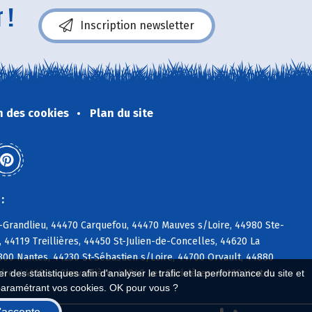
 !
Inscription newsletter
n des cookies
Plan du site
:
n-Grandlieu, 44470 Carquefou, 44470 Mauves s/Loire, 44980 Ste-
 44119 Treillières, 44450 St-Julien-de-Concelles, 44620 La
00 Nantes, 44230 St-Sébastien s/Loire, 44700 Orvault, 44880
re, 44118 La Chevrolière, 44840 Les Sorinières, 44120 Vertou
 des statistiques afin d'analyser le trafic et la performance du site et
paramétrant vos cookies. OK pour vous ?