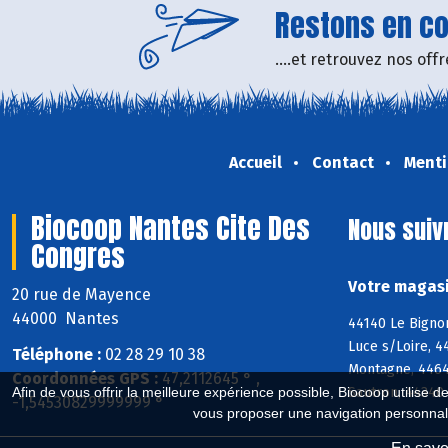
Restons en con
....et retrouvez nos of
Accueil
Contact
Menti
Biocoop Nantes Cite Des
Nous suiv
Congres
Votre magasi
20 rue de Mayence
44000 Nantes
44140 Le Bigno
Luce s/Loire, 4
Téléphone :
02 28 29 10 38
Montagne, 4464
Coordonnées GPS :
47,2112645 ° ,
Sautron, 44340 
Afin de vous offrir la meilleure expérience possible, Biocoop utilise d
-1,54530829999999 °
vous proposer une navigation personnal