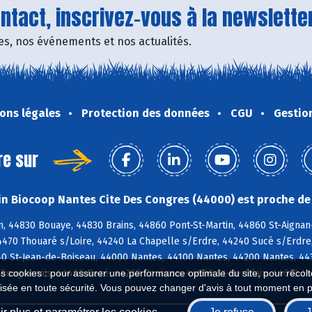
tact, inscrivez-vous à la newsletter
fres, nos événements et nos actualités.
ons légales
Protection des données
CGU
Gestio
re sur
n Biocoop Nantes Cite Des Congres (44000) est proche de 
n, 44830 Bouaye, 44830 Brains, 44860 Pont-St-Martin, 44860 St-Aigna
4470 Thouaré s/Loire, 44240 La Chapelle s/Erdre, 44240 Sucé s/Erdre,
0 St-Jean-de-Boiseau, 44000 Nantes, 44100 Nantes, 44200 Nantes, 443
Bouguenais, 44400 Rezé, 44220 Couëron, 44800 St-Herblain, 44610 Ind
es cookies : pour assurer une performance optimale du site, pour récolter
isée en toute sécurité. Vous pouvez changer d'avis à tout moment en 