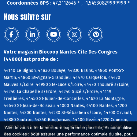
Coordonnées GPS :
47,2112645 ° , -1,54530829999999 °
Nous suivre sur
Votre magasin Biocoop Nantes Cite Des Congres
(44000) est proche de :
44140 Le Bignon, 44830 Bouaye, 44830 Brains, 44860 Pont-St-
Martin, 44860 St-Aignan-Grandlieu, 44470 Carquefou, 44470
Mauves s/Loire, 44980 Ste-Luce s/Loire, 44470 Thouaré s/Loire,
44240 La Chapelle s/Erdre, 44240 Sucé s/Erdre, 44119
Treillières, 44450 St-Julien-de-Concelles, 44620 La Montagne,
44640 St-Jean-de-Boiseau, 44000 Nantes, 44100 Nantes, 44200
Nantes, 44300 Nantes, 44230 St-Sébastien s/Loire, 44700 Orvault,
44880 Sautron, 44340 Bouguenais, 44400 Rezé, 44220 Couëron,
44800 St-Herblain, 44610 Indre, 44118 La Chevrolière, 44840 Les
Afin de vous offrir la meilleure expérience possible, Biocoop utilise
Sorinières, 44120 Vertou
des cookies : pour assurer une performance optimale du site, pour