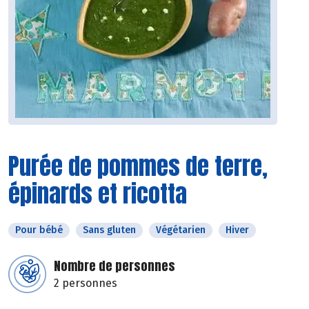
Purée de pommes de terre,
épinards et ricotta
Pour bébé
Sans gluten
Végétarien
Hiver
Nombre de personnes
2 personnes