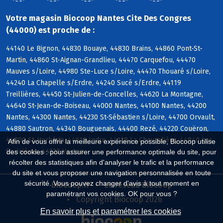
Votre magasin Biocoop Nantes Cite Des Congres
(44000) est proche de :
44140 Le Bignon, 44830 Bouaye, 44830 Brains, 44860 Pont-St-
Martin, 44860 St-Aignan-Grandlieu, 44470 Carquefou, 44470
Mauves s/Loire, 44980 Ste-Luce s/Loire, 44470 Thouaré s/Loire,
44240 La Chapelle s/Erdre, 44240 Sucé s/Erdre, 44119
Treillières, 44450 St-Julien-de-Concelles, 44620 La Montagne,
44640 St-Jean-de-Boiseau, 44000 Nantes, 44100 Nantes, 44200
Nantes, 44300 Nantes, 44230 St-Sébastien s/Loire, 44700 Orvault,
44880 Sautron, 44340 Bouguenais, 44400 Rezé, 44220 Couëron,
44800 St-Herblain, 44610 Indre, 44118 La Chevrolière, 44840 Les
Afin de vous offrir la meilleure expérience possible, Biocoop utilise
Sorinières, 44120 Vertou
des cookies : pour assurer une performance optimale du site, pour
récolter des statistiques afin d'analyser le trafic et la performance
du site et vous proposer une navigation personnalisée en toute
sécurité. Vous pouvez changer d'avis à tout moment en
Biocoop.fr
Le réseau Biocoop
paramétrant vos cookies. OK pour vous ?
Copyright Biocoop 2026
En savoir plus et paramétrer les cookies