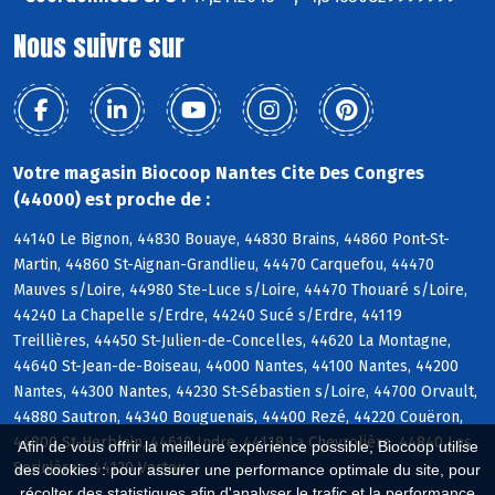
Nous suivre sur
Votre magasin Biocoop Nantes Cite Des Congres
(44000) est proche de :
44140 Le Bignon, 44830 Bouaye, 44830 Brains, 44860 Pont-St-
Martin, 44860 St-Aignan-Grandlieu, 44470 Carquefou, 44470
Mauves s/Loire, 44980 Ste-Luce s/Loire, 44470 Thouaré s/Loire,
44240 La Chapelle s/Erdre, 44240 Sucé s/Erdre, 44119
Treillières, 44450 St-Julien-de-Concelles, 44620 La Montagne,
44640 St-Jean-de-Boiseau, 44000 Nantes, 44100 Nantes, 44200
Nantes, 44300 Nantes, 44230 St-Sébastien s/Loire, 44700 Orvault,
44880 Sautron, 44340 Bouguenais, 44400 Rezé, 44220 Couëron,
44800 St-Herblain, 44610 Indre, 44118 La Chevrolière, 44840 Les
Afin de vous offrir la meilleure expérience possible, Biocoop utilise
Sorinières, 44120 Vertou
des cookies : pour assurer une performance optimale du site, pour
récolter des statistiques afin d'analyser le trafic et la performance