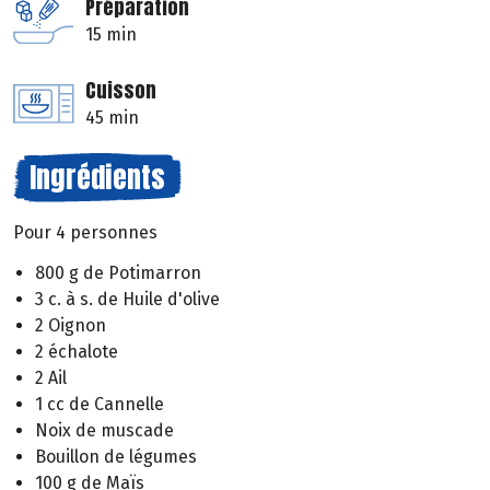
Préparation
15 min
Cuisson
45 min
Ingrédients
Pour 4 personnes
800 g de Potimarron
3 c. à s. de Huile d'olive
2 Oignon
2 échalote
2 Ail
1 cc de Cannelle
Noix de muscade
Bouillon de légumes
100 g de Maïs