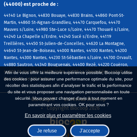
(44000) est proche de :
44140 Le Bignon, 44830 Bouaye, 44830 Brains, 44860 Pont-St-
Martin, 44860 St-Aignan-Grandlieu, 44470 Carquefou, 44470
Mauves s/Loire, 44980 Ste-Luce s/Loire, 44470 Thouaré s/Loire,
44240 La Chapelle s/Erdre, 44240 Sucé s/Erdre, 44119
Treillières, 44450 St-Julien-de-Concelles, 44620 La Montagne,
44640 St-Jean-de-Boiseau, 44000 Nantes, 44100 Nantes, 44200
Nantes, 44300 Nantes, 44230 St-Sébastien s/Loire, 44700 Orvault,
44880 Sautron, 44340 Bouguenais, 44400 Rezé, 44220 Couëron,
44800 St-Herblain, 44610 Indre, 44118 La Chevrolière, 44840 Les
Afin de vous offrir la meilleure expérience possible, Biocoop utilise
Sorinières, 44120 Vertou
des cookies : pour assurer une performance optimale du site, pour
récolter des statistiques afin d'analyser le trafic et la performance
du site et vous proposer une navigation personnalisée en toute
sécurité. Vous pouvez changer d'avis à tout moment en
Biocoop.fr
Le réseau Biocoop
paramétrant vos cookies. OK pour vous ?
Copyright Biocoop 2026
En savoir plus et paramétrer les cookies
Je refuse
J'accepte
Réalisé par