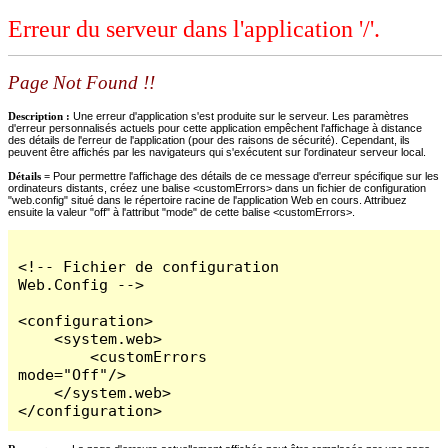
Erreur du serveur dans l'application '/'.
Page Not Found !!
Description :
Une erreur d'application s'est produite sur le serveur. Les paramètres
d'erreur personnalisés actuels pour cette application empêchent l'affichage à distance
des détails de l'erreur de l'application (pour des raisons de sécurité). Cependant, ils
peuvent être affichés par les navigateurs qui s'exécutent sur l'ordinateur serveur local.
Détails =
Pour permettre l'affichage des détails de ce message d'erreur spécifique sur les
ordinateurs distants, créez une balise <customErrors> dans un fichier de configuration
"web.config" situé dans le répertoire racine de l'application Web en cours. Attribuez
ensuite la valeur "off" à l'attribut "mode" de cette balise <customErrors>.
<!-- Fichier de configuration 
Web.Config -->

<configuration>

    <system.web>

        <customErrors 
mode="Off"/>

    </system.web>

</configuration>