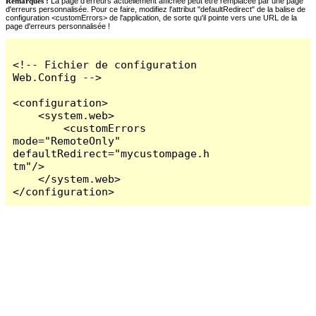
Remarques :
La page d'erreurs actuellement affichée peut être remplacée par une page
d'erreurs personnalisée. Pour ce faire, modifiez l'attribut "defaultRedirect" de la balise de
configuration <customErrors> de l'application, de sorte qu'il pointe vers une URL de la
page d'erreurs personnalisée !
<!-- Fichier de configuration 
Web.Config -->

<configuration>

    <system.web>

        <customErrors 
mode="RemoteOnly" 
defaultRedirect="mycustompage.h
tm"/>

    </system.web>

</configuration>