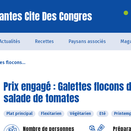
antes Cite Des Congres
Actualités
Recettes
Paysans associés
Maga
es flocons...
Prix engagé : Galettes flocons 
salade de tomates
Plat principal
Flexitarien
Végétarien
Eté
Printem
Nombre de personnes
Prépara