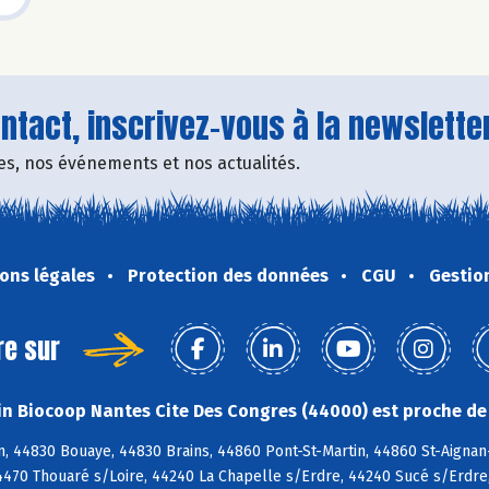
tact, inscrivez-vous à la newsletter
fres, nos événements et nos actualités.
ons légales
Protection des données
CGU
Gestio
re sur
n Biocoop Nantes Cite Des Congres (44000) est proche de 
n, 44830 Bouaye, 44830 Brains, 44860 Pont-St-Martin, 44860 St-Aigna
4470 Thouaré s/Loire, 44240 La Chapelle s/Erdre, 44240 Sucé s/Erdre,