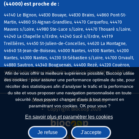
(44000) est proche de :
44140 Le Bignon, 44830 Bouaye, 44830 Brains, 44860 Pont-St-
Martin, 44860 St-Aignan-Grandlieu, 44470 Carquefou, 44470
Mauves s/Loire, 44980 Ste-Luce s/Loire, 44470 Thouaré s/Loire,
44240 La Chapelle s/Erdre, 44240 Sucé s/Erdre, 44119
Treillières, 44450 St-Julien-de-Concelles, 44620 La Montagne,
44640 St-Jean-de-Boiseau, 44000 Nantes, 44100 Nantes, 44200
Nantes, 44300 Nantes, 44230 St-Sébastien s/Loire, 44700 Orvault,
44880 Sautron, 44340 Bouguenais, 44400 Rezé, 44220 Couëron,
44800 St-Herblain, 44610 Indre, 44118 La Chevrolière, 44840 Les
Afin de vous offrir la meilleure expérience possible, Biocoop utilise
Sorinières, 44120 Vertou
des cookies : pour assurer une performance optimale du site, pour
récolter des statistiques afin d'analyser le trafic et la performance
du site et vous proposer une navigation personnalisée en toute
sécurité. Vous pouvez changer d'avis à tout moment en
Biocoop.fr
Le réseau Biocoop
paramétrant vos cookies. OK pour vous ?
Copyright Biocoop 2026
En savoir plus et paramétrer les cookies
Je refuse
J'accepte
Réalisé par