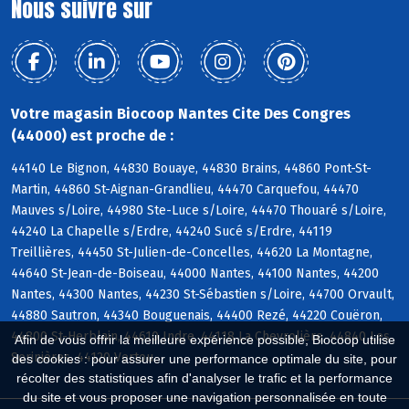
Nous suivre sur
Votre magasin Biocoop Nantes Cite Des Congres
(44000) est proche de :
44140 Le Bignon, 44830 Bouaye, 44830 Brains, 44860 Pont-St-
Martin, 44860 St-Aignan-Grandlieu, 44470 Carquefou, 44470
Mauves s/Loire, 44980 Ste-Luce s/Loire, 44470 Thouaré s/Loire,
44240 La Chapelle s/Erdre, 44240 Sucé s/Erdre, 44119
Treillières, 44450 St-Julien-de-Concelles, 44620 La Montagne,
44640 St-Jean-de-Boiseau, 44000 Nantes, 44100 Nantes, 44200
Nantes, 44300 Nantes, 44230 St-Sébastien s/Loire, 44700 Orvault,
44880 Sautron, 44340 Bouguenais, 44400 Rezé, 44220 Couëron,
44800 St-Herblain, 44610 Indre, 44118 La Chevrolière, 44840 Les
Afin de vous offrir la meilleure expérience possible, Biocoop utilise
Sorinières, 44120 Vertou
des cookies : pour assurer une performance optimale du site, pour
récolter des statistiques afin d'analyser le trafic et la performance
du site et vous proposer une navigation personnalisée en toute