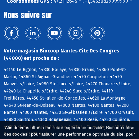
Coordonnées GPS :
47,2112645 ° , -1,54530829999999 °
Nous suivre sur
Votre magasin Biocoop Nantes Cite Des Congres
(44000) est proche de :
44140 Le Bignon, 44830 Bouaye, 44830 Brains, 44860 Pont-St-
Martin, 44860 St-Aignan-Grandlieu, 44470 Carquefou, 44470
Mauves s/Loire, 44980 Ste-Luce s/Loire, 44470 Thouaré s/Loire,
44240 La Chapelle s/Erdre, 44240 Sucé s/Erdre, 44119
Treillières, 44450 St-Julien-de-Concelles, 44620 La Montagne,
44640 St-Jean-de-Boiseau, 44000 Nantes, 44100 Nantes, 44200
Nantes, 44300 Nantes, 44230 St-Sébastien s/Loire, 44700 Orvault,
44880 Sautron, 44340 Bouguenais, 44400 Rezé, 44220 Couëron,
44800 St-Herblain, 44610 Indre, 44118 La Chevrolière, 44840 Les
Afin de vous offrir la meilleure expérience possible, Biocoop utilise
Sorinières, 44120 Vertou
des cookies : pour assurer une performance optimale du site, pour