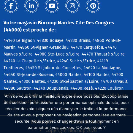
Votre magasin Biocoop Nantes Cite Des Congres
(44000) est proche de :
44140 Le Bignon, 44830 Bouaye, 44830 Brains, 44860 Pont-St-
Martin, 44860 St-Aignan-Grandlieu, 44470 Carquefou, 44470
Mauves s/Loire, 44980 Ste-Luce s/Loire, 44470 Thouaré s/Loire,
44240 La Chapelle s/Erdre, 44240 Sucé s/Erdre, 44119
Treillières, 44450 St-Julien-de-Concelles, 44620 La Montagne,
44640 St-Jean-de-Boiseau, 44000 Nantes, 44100 Nantes, 44200
Nantes, 44300 Nantes, 44230 St-Sébastien s/Loire, 44700 Orvault,
44880 Sautron, 44340 Bouguenais, 44400 Rezé, 44220 Couëron,
44800 St-Herblain, 44610 Indre, 44118 La Chevrolière, 44840 Les
Afin de vous offrir la meilleure expérience possible, Biocoop utilise
Sorinières, 44120 Vertou
des cookies : pour assurer une performance optimale du site, pour
récolter des statistiques afin d'analyser le trafic et la performance
du site et vous proposer une navigation personnalisée en toute
sécurité. Vous pouvez changer d'avis à tout moment en
Biocoop.fr
Le réseau Biocoop
paramétrant vos cookies. OK pour vous ?
Copyright Biocoop 2026