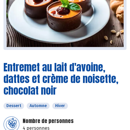
Entremet au lait d'avoine,
dattes et crème de noisette,
chocolat noir
Dessert
Automne
Hiver
Nombre de personnes
4 personnes