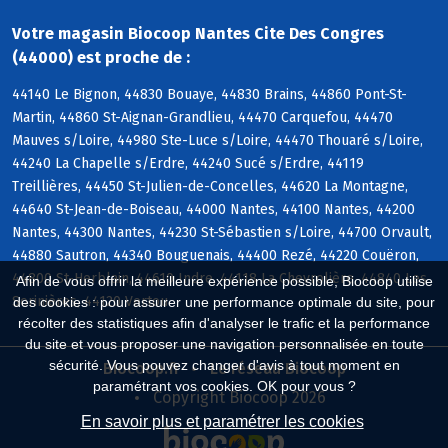
Votre magasin Biocoop Nantes Cite Des Congres
(44000) est proche de :
44140 Le Bignon, 44830 Bouaye, 44830 Brains, 44860 Pont-St-
Martin, 44860 St-Aignan-Grandlieu, 44470 Carquefou, 44470
Mauves s/Loire, 44980 Ste-Luce s/Loire, 44470 Thouaré s/Loire,
44240 La Chapelle s/Erdre, 44240 Sucé s/Erdre, 44119
Treillières, 44450 St-Julien-de-Concelles, 44620 La Montagne,
44640 St-Jean-de-Boiseau, 44000 Nantes, 44100 Nantes, 44200
Nantes, 44300 Nantes, 44230 St-Sébastien s/Loire, 44700 Orvault,
44880 Sautron, 44340 Bouguenais, 44400 Rezé, 44220 Couëron,
44800 St-Herblain, 44610 Indre, 44118 La Chevrolière, 44840 Les
Afin de vous offrir la meilleure expérience possible, Biocoop utilise
Sorinières, 44120 Vertou
des cookies : pour assurer une performance optimale du site, pour
récolter des statistiques afin d'analyser le trafic et la performance
du site et vous proposer une navigation personnalisée en toute
sécurité. Vous pouvez changer d'avis à tout moment en
Biocoop.fr
Le réseau Biocoop
paramétrant vos cookies. OK pour vous ?
Copyright Biocoop 2026
En savoir plus et paramétrer les cookies