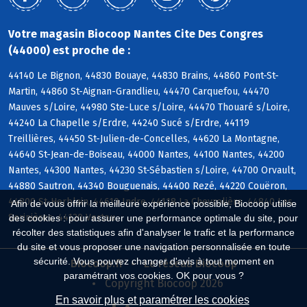
Votre magasin Biocoop Nantes Cite Des Congres
(44000) est proche de :
44140 Le Bignon, 44830 Bouaye, 44830 Brains, 44860 Pont-St-
Martin, 44860 St-Aignan-Grandlieu, 44470 Carquefou, 44470
Mauves s/Loire, 44980 Ste-Luce s/Loire, 44470 Thouaré s/Loire,
44240 La Chapelle s/Erdre, 44240 Sucé s/Erdre, 44119
Treillières, 44450 St-Julien-de-Concelles, 44620 La Montagne,
44640 St-Jean-de-Boiseau, 44000 Nantes, 44100 Nantes, 44200
Nantes, 44300 Nantes, 44230 St-Sébastien s/Loire, 44700 Orvault,
44880 Sautron, 44340 Bouguenais, 44400 Rezé, 44220 Couëron,
44800 St-Herblain, 44610 Indre, 44118 La Chevrolière, 44840 Les
Afin de vous offrir la meilleure expérience possible, Biocoop utilise
Sorinières, 44120 Vertou
des cookies : pour assurer une performance optimale du site, pour
récolter des statistiques afin d'analyser le trafic et la performance
du site et vous proposer une navigation personnalisée en toute
sécurité. Vous pouvez changer d'avis à tout moment en
Biocoop.fr
Le réseau Biocoop
paramétrant vos cookies. OK pour vous ?
Copyright Biocoop 2026
En savoir plus et paramétrer les cookies