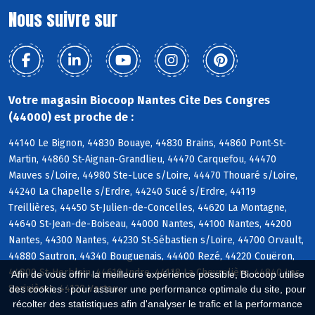
Nous suivre sur
Votre magasin Biocoop Nantes Cite Des Congres
(44000) est proche de :
44140 Le Bignon, 44830 Bouaye, 44830 Brains, 44860 Pont-St-
Martin, 44860 St-Aignan-Grandlieu, 44470 Carquefou, 44470
Mauves s/Loire, 44980 Ste-Luce s/Loire, 44470 Thouaré s/Loire,
44240 La Chapelle s/Erdre, 44240 Sucé s/Erdre, 44119
Treillières, 44450 St-Julien-de-Concelles, 44620 La Montagne,
44640 St-Jean-de-Boiseau, 44000 Nantes, 44100 Nantes, 44200
Nantes, 44300 Nantes, 44230 St-Sébastien s/Loire, 44700 Orvault,
44880 Sautron, 44340 Bouguenais, 44400 Rezé, 44220 Couëron,
44800 St-Herblain, 44610 Indre, 44118 La Chevrolière, 44840 Les
Afin de vous offrir la meilleure expérience possible, Biocoop utilise
Sorinières, 44120 Vertou
des cookies : pour assurer une performance optimale du site, pour
récolter des statistiques afin d'analyser le trafic et la performance