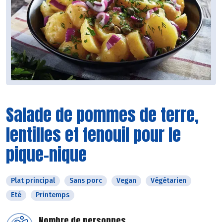
Salade de pommes de terre,
lentilles et fenouil pour le
pique-nique
Plat principal
Sans porc
Vegan
Végétarien
Eté
Printemps
Nombre de personnes