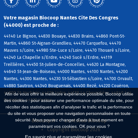
Votre magasin Biocoop Nantes Cite Des Congres
(44000) est proche de :
44140 Le Bignon, 44830 Bouaye, 44830 Brains, 44860 Pont-St-
Martin, 44860 St-Aignan-Grandlieu, 44470 Carquefou, 44470
Mauves s/Loire, 44980 Ste-Luce s/Loire, 44470 Thouaré s/Loire,
44240 La Chapelle s/Erdre, 44240 Sucé s/Erdre, 44119
Treillières, 44450 St-Julien-de-Concelles, 44620 La Montagne,
44640 St-Jean-de-Boiseau, 44000 Nantes, 44100 Nantes, 44200
Nantes, 44300 Nantes, 44230 St-Sébastien s/Loire, 44700 Orvault,
44880 Sautron, 44340 Bouguenais, 44400 Rezé, 44220 Couëron,
44800 St-Herblain, 44610 Indre, 44118 La Chevrolière, 44840 Les
Afin de vous offrir la meilleure expérience possible, Biocoop utilise
Sorinières, 44120 Vertou
des cookies : pour assurer une performance optimale du site, pour
récolter des statistiques afin d'analyser le trafic et la performance
du site et vous proposer une navigation personnalisée en toute
sécurité. Vous pouvez changer d'avis à tout moment en
Biocoop.fr
Le réseau Biocoop
paramétrant vos cookies. OK pour vous ?
Copyright Biocoop 2026
En savoir plus et paramétrer les cookies