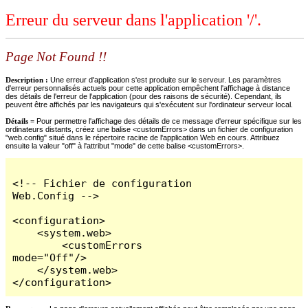
Erreur du serveur dans l'application '/'.
Page Not Found !!
Description :
Une erreur d'application s'est produite sur le serveur. Les paramètres
d'erreur personnalisés actuels pour cette application empêchent l'affichage à distance
des détails de l'erreur de l'application (pour des raisons de sécurité). Cependant, ils
peuvent être affichés par les navigateurs qui s'exécutent sur l'ordinateur serveur local.
Détails =
Pour permettre l'affichage des détails de ce message d'erreur spécifique sur les
ordinateurs distants, créez une balise <customErrors> dans un fichier de configuration
"web.config" situé dans le répertoire racine de l'application Web en cours. Attribuez
ensuite la valeur "off" à l'attribut "mode" de cette balise <customErrors>.
<!-- Fichier de configuration 
Web.Config -->

<configuration>

    <system.web>

        <customErrors 
mode="Off"/>

    </system.web>

</configuration>