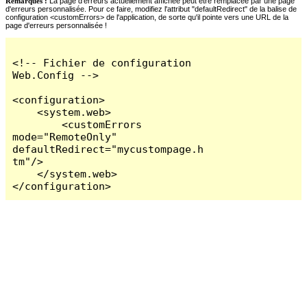
Remarques :
La page d'erreurs actuellement affichée peut être remplacée par une page
d'erreurs personnalisée. Pour ce faire, modifiez l'attribut "defaultRedirect" de la balise de
configuration <customErrors> de l'application, de sorte qu'il pointe vers une URL de la
page d'erreurs personnalisée !
<!-- Fichier de configuration 
Web.Config -->

<configuration>

    <system.web>

        <customErrors 
mode="RemoteOnly" 
defaultRedirect="mycustompage.h
tm"/>

    </system.web>

</configuration>