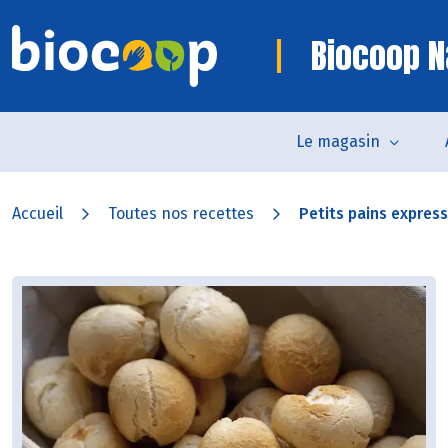
Biocoop N
Le magasin
Accueil
Toutes nos recettes
Petits pains express 