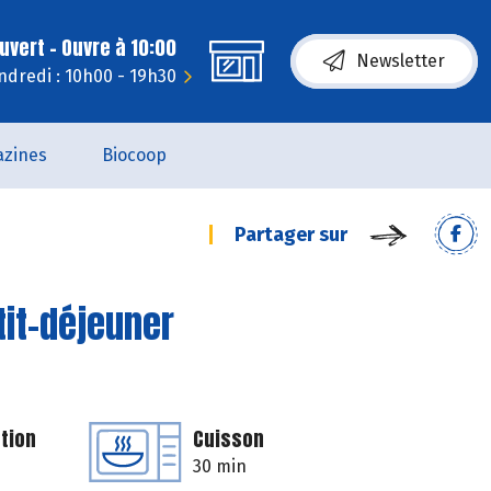
uvert - Ouvre à 10:00
Newsletter
ndredi : 10h00 - 19h30
zines
Biocoop
Partager sur
tit-déjeuner
tion
Cuisson
30 min