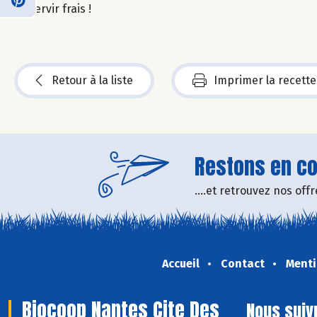
Servir frais !
Retour à la liste
Imprimer la recette
Restons en con
....et retrouvez nos of
Accueil
Contact
Menti
Biocoop Nantes Cite Des
Nous suiv