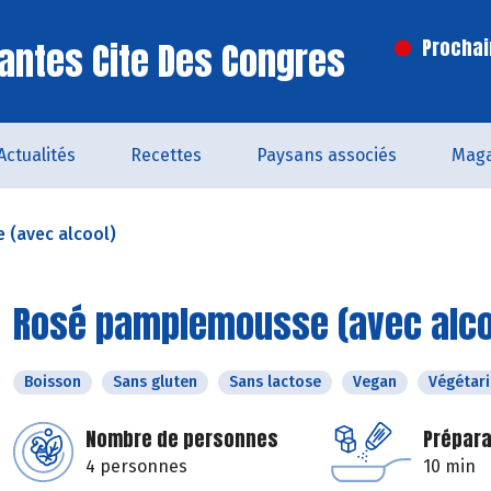
antes Cite Des Congres
Prochai
Actualités
Recettes
Paysans associés
Maga
(avec alcool)
Rosé pamplemousse (avec alco
Boisson
Sans gluten
Sans lactose
Vegan
Végétar
Nombre de personnes
Prépara
4 personnes
10 min