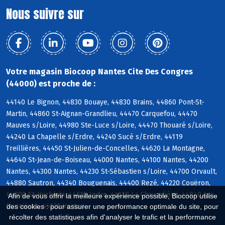
Nous suivre sur
Votre magasin Biocoop Nantes Cite Des Congres
(44000) est proche de :
44140 Le Bignon, 44830 Bouaye, 44830 Brains, 44860 Pont-St-
Martin, 44860 St-Aignan-Grandlieu, 44470 Carquefou, 44470
Mauves s/Loire, 44980 Ste-Luce s/Loire, 44470 Thouaré s/Loire,
44240 La Chapelle s/Erdre, 44240 Sucé s/Erdre, 44119
Treillières, 44450 St-Julien-de-Concelles, 44620 La Montagne,
44640 St-Jean-de-Boiseau, 44000 Nantes, 44100 Nantes, 44200
Nantes, 44300 Nantes, 44230 St-Sébastien s/Loire, 44700 Orvault,
44880 Sautron, 44340 Bouguenais, 44400 Rezé, 44220 Couëron,
44800 St-Herblain, 44610 Indre, 44118 La Chevrolière, 44840 Les
Afin de vous offrir la meilleure expérience possible, Biocoop utilise
Sorinières, 44120 Vertou
des cookies : pour assurer une performance optimale du site, pour
récolter des statistiques afin d'analyser le trafic et la performance