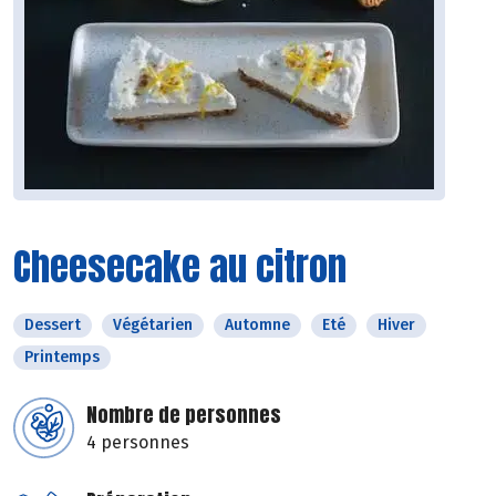
Cheesecake au citron
Dessert
Végétarien
Automne
Eté
Hiver
Printemps
Nombre de personnes
4 personnes