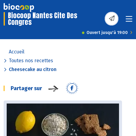
Biocoop Nantes Cite Des
Congres
Ouvert jusqu'à 19:00
Accueil
Toutes nos recettes
Cheesecake au citron
Partager sur