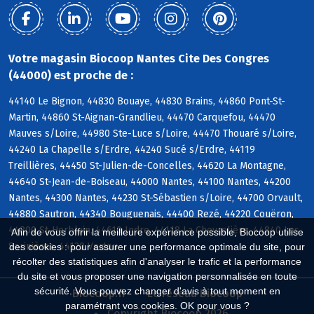
Votre magasin Biocoop Nantes Cite Des Congres
(44000) est proche de :
44140 Le Bignon, 44830 Bouaye, 44830 Brains, 44860 Pont-St-
Martin, 44860 St-Aignan-Grandlieu, 44470 Carquefou, 44470
Mauves s/Loire, 44980 Ste-Luce s/Loire, 44470 Thouaré s/Loire,
44240 La Chapelle s/Erdre, 44240 Sucé s/Erdre, 44119
Treillières, 44450 St-Julien-de-Concelles, 44620 La Montagne,
44640 St-Jean-de-Boiseau, 44000 Nantes, 44100 Nantes, 44200
Nantes, 44300 Nantes, 44230 St-Sébastien s/Loire, 44700 Orvault,
44880 Sautron, 44340 Bouguenais, 44400 Rezé, 44220 Couëron,
44800 St-Herblain, 44610 Indre, 44118 La Chevrolière, 44840 Les
Afin de vous offrir la meilleure expérience possible, Biocoop utilise
Sorinières, 44120 Vertou
des cookies : pour assurer une performance optimale du site, pour
récolter des statistiques afin d'analyser le trafic et la performance
du site et vous proposer une navigation personnalisée en toute
sécurité. Vous pouvez changer d'avis à tout moment en
Biocoop.fr
Le réseau Biocoop
paramétrant vos cookies. OK pour vous ?
Copyright Biocoop 2026