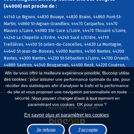
(44000) est proche de :
44140 Le Bignon, 44830 Bouaye, 44830 Brains, 44860 Pont-St-
Martin, 44860 St-Aignan-Grandlieu, 44470 Carquefou, 44470
Mauves s/Loire, 44980 Ste-Luce s/Loire, 44470 Thouaré s/Loire,
44240 La Chapelle s/Erdre, 44240 Sucé s/Erdre, 44119
Treillières, 44450 St-Julien-de-Concelles, 44620 La Montagne,
44640 St-Jean-de-Boiseau, 44000 Nantes, 44100 Nantes, 44200
Nantes, 44300 Nantes, 44230 St-Sébastien s/Loire, 44700 Orvault,
44880 Sautron, 44340 Bouguenais, 44400 Rezé, 44220 Couëron,
44800 St-Herblain, 44610 Indre, 44118 La Chevrolière, 44840 Les
Afin de vous offrir la meilleure expérience possible, Biocoop utilise
Sorinières, 44120 Vertou
des cookies : pour assurer une performance optimale du site, pour
récolter des statistiques afin d'analyser le trafic et la performance
du site et vous proposer une navigation personnalisée en toute
sécurité. Vous pouvez changer d'avis à tout moment en
Biocoop.fr
Le réseau Biocoop
paramétrant vos cookies. OK pour vous ?
Copyright Biocoop 2026
En savoir plus et paramétrer les cookies
Je refuse
J'accepte