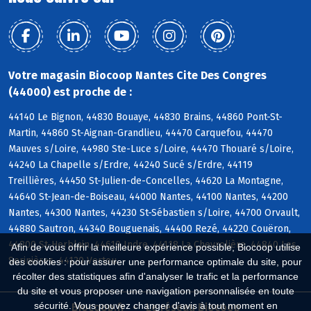
Votre magasin Biocoop Nantes Cite Des Congres
(44000) est proche de :
44140 Le Bignon, 44830 Bouaye, 44830 Brains, 44860 Pont-St-
Martin, 44860 St-Aignan-Grandlieu, 44470 Carquefou, 44470
Mauves s/Loire, 44980 Ste-Luce s/Loire, 44470 Thouaré s/Loire,
44240 La Chapelle s/Erdre, 44240 Sucé s/Erdre, 44119
Treillières, 44450 St-Julien-de-Concelles, 44620 La Montagne,
44640 St-Jean-de-Boiseau, 44000 Nantes, 44100 Nantes, 44200
Nantes, 44300 Nantes, 44230 St-Sébastien s/Loire, 44700 Orvault,
44880 Sautron, 44340 Bouguenais, 44400 Rezé, 44220 Couëron,
44800 St-Herblain, 44610 Indre, 44118 La Chevrolière, 44840 Les
Afin de vous offrir la meilleure expérience possible, Biocoop utilise
Sorinières, 44120 Vertou
des cookies : pour assurer une performance optimale du site, pour
récolter des statistiques afin d'analyser le trafic et la performance
du site et vous proposer une navigation personnalisée en toute
sécurité. Vous pouvez changer d'avis à tout moment en
Biocoop.fr
Le réseau Biocoop