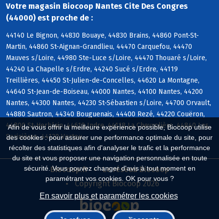
Votre magasin Biocoop Nantes Cite Des Congres
(44000) est proche de :
44140 Le Bignon, 44830 Bouaye, 44830 Brains, 44860 Pont-St-
Martin, 44860 St-Aignan-Grandlieu, 44470 Carquefou, 44470
Mauves s/Loire, 44980 Ste-Luce s/Loire, 44470 Thouaré s/Loire,
44240 La Chapelle s/Erdre, 44240 Sucé s/Erdre, 44119
Treillières, 44450 St-Julien-de-Concelles, 44620 La Montagne,
44640 St-Jean-de-Boiseau, 44000 Nantes, 44100 Nantes, 44200
Nantes, 44300 Nantes, 44230 St-Sébastien s/Loire, 44700 Orvault,
44880 Sautron, 44340 Bouguenais, 44400 Rezé, 44220 Couëron,
44800 St-Herblain, 44610 Indre, 44118 La Chevrolière, 44840 Les
Afin de vous offrir la meilleure expérience possible, Biocoop utilise
Sorinières, 44120 Vertou
des cookies : pour assurer une performance optimale du site, pour
récolter des statistiques afin d'analyser le trafic et la performance
du site et vous proposer une navigation personnalisée en toute
sécurité. Vous pouvez changer d'avis à tout moment en
Biocoop.fr
Le réseau Biocoop
paramétrant vos cookies. OK pour vous ?
Copyright Biocoop 2026
En savoir plus et paramétrer les cookies